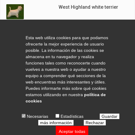
West Highland white terrier
Alaskan Malamute
Esta web utiliza cookies para que podamos
ofrecerte la mejor experiencia de usuario
posible. La información de las cookies se
almacena en tu navegador y realiza
funciones tales como reconocerte cuando
Dogo Aleman
vuelves a nuestra web o ayudar a nuestro
equipo a comprender qué secciones de la
web encuentras más interesantes y útiles.
Puedes informarte más sobre qué cookies
estamos utilizando en nuestra
política de
cookies
© 2020 COPYRIGHT CACHORROS DE PERROS. TODOS LOS
Necesarias
Estadísticas
Guardar
DERECHOS RESERVADOS.
AVISO LEGAL
|
POLÍTICA DE
más información
Rechazar
PRIVACIDAD
|
POLÍTICA DE COOKIES
|
CONDICIONES DE USO
|
Aceptar todas