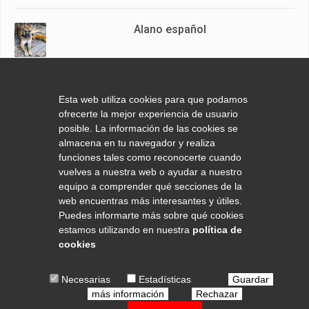
Alano español
Teckel de pelo corto
Esta web utiliza cookies para que podamos
ofrecerte la mejor experiencia de usuario
posible. La información de las cookies se
almacena en tu navegador y realiza
funciones tales como reconocerte cuando
Caniche
vuelves a nuestra web o ayudar a nuestro
equipo a comprender qué secciones de la
web encuentras más interesantes y útiles.
Puedes informarte más sobre qué cookies
estamos utilizando en nuestra
política de
cookies
© 2020 COPYRIGHT CACHORROS DE PERROS. TODOS LOS
Necesarias
Estadísticas
Guardar
DERECHOS RESERVADOS.
AVISO LEGAL
|
POLÍTICA DE
más información
Rechazar
PRIVACIDAD
|
POLÍTICA DE COOKIES
|
CONDICIONES DE USO
|